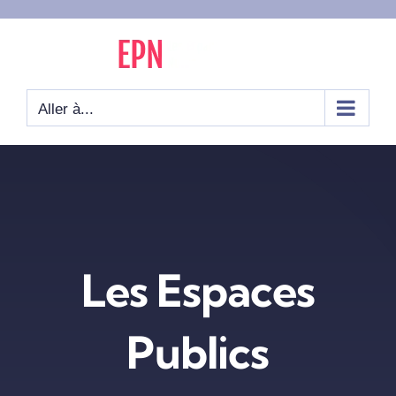
Passer
au
contenu
Aller à...
Les Espaces
Publics